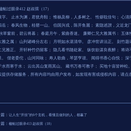
过眼录412 赵叔孺（17）
鼓字。 止水为渊，君犹舟殹； 惟杨及柳，人多树之。 性僻耽佳句； 心清
四岳； 春风生物，桂罄一山。 伯国兴戎，陈开鱼麗； 素隐述讃，义近龙门
 秋草窗前，碧云将暮； 春庭月午，紫曲香迷。 廉卿仁兄大雅属书： 五体
大雅之属： 山列诸峰分左右； 月明如水湛清华。 彦冲世讲法正。 刻竹
仁兄雅正。 开轩种竹仍留客； 隐几看书随处家。 纵饮欲谋良夜醉； 将
旦。 偕老委佗，山河同咏； 寿人歌曲，琴瑟亨谐。 闻得书香心自悦； 深
于水而寒于水； 云出其山复雨其山。 藏书万卷可教子； 买地十亩皆种松
仅提供存储服务，所有内容均由用户发布，如发现有害或侵权内容，请点
一篇：
让人生“开挂”的6个玄机，看懂且做到的人，都赢了
一篇：
楹帖过眼录413 赵叔孺（18）