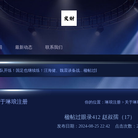
围
最新动态
联系我们
练！国足也继续练！汪海健、魏震谈备战...
楹帖过眼录412 赵叔孺（17）...
乔
于琳琅注册
你的位置：
琳琅注册
>
关于琳
楹帖过眼录412 赵叔孺（17）
发布日期：2024-08-25 22:42 点击次数：2