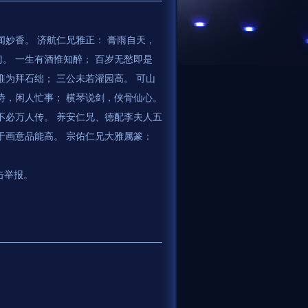
闻妙香。 济航仁兄雅正： 膏雨自天，
。 一生有酒惟知醉； 百岁无愁即是
惟为拜石绌； 三公未若灌园高。 可山
题诗，闲人忙事； 横琴说剑，侠骨仙心。
诗不必万人传。 养安仁兄、德配李夫人五
于画意品能高。 宗佑仁兄大雅属篆：
。
击举报。