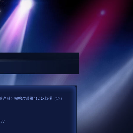
巴山上位史：为彻底掌控蒙古，苏联如何力推乔巴山，血腥清洗？...
跳槽到老牌
琅注册
> 楹帖过眼录412 赵叔孺（17）
77