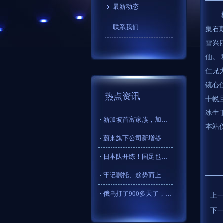
最新动态
楹帖
联系我们
集石
雪兴
仙。
仁兄
镜心
热点资讯
十帨
冰生
新加坡首富家族，加码香港维他奶
本站
蔚来旗下公司新增移动终端设备制造业务
日本队开练！国足也继续练！汪海健、魏震谈备战
牢记嘱托、趁势而上、团结奋斗，总书记的重要讲话激励大家再立新
俄乌打了900多天了，乌克兰为什么就是死活不相信俄罗斯的和平
上
下