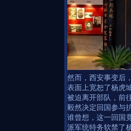
然而，西安事变后
表面上宽恕了杨虎城
被迫离开部队，前
毅然决定回国参与
谁曾想，这一回国
派军统特务软禁了杨虎