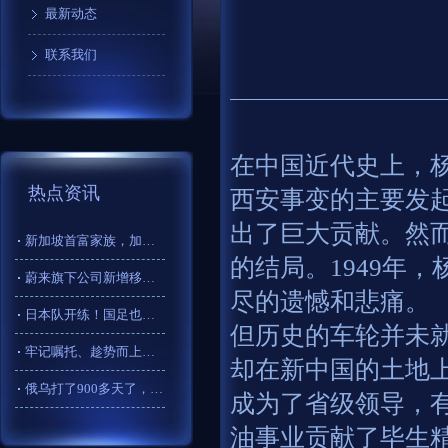
最新动态
联系我们
在中国近代史上，
热点资讯
西安事变的主要发
出了巨大贡献。然
新加坡首富家族，加码香港维他奶
的结局。1949年
蔚来旗下公司新增移动终端设备制造业务
尽的遗憾和悲痛。
日本队开练！国足也继续练！汪海健、魏震谈备战
但历史的车轮并未
牢记嘱托、趁势而上、团结奋斗，总书记的重要讲话激励大家再立新
却在新中国的土地
俄乌打了900多天了，乌克兰为什么就是死活不相信俄罗斯的和平
成为了省级领导，
油事业贡献了毕生