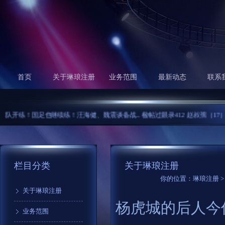
首页
关于琳琅注册
业务范围
最新动态
联系
继续练！汪海健、魏震谈备战...
楹帖过眼录412 赵叔孺（17）...
乔巴山上位史
栏目分类
关于琳琅注册
你的位置：
琳琅注册
关于琳琅注册
杨虎城的后人今
业务范围